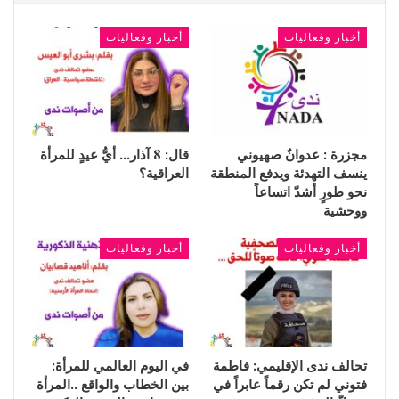
أخبار وفعاليات
أخبار وفعاليات
مجزرة : عدوانٌ صهيوني
قال: 8 آذار… أيُّ عيدٍ للمرأة
ينسف التهدئة ويدفع المنطقة
العراقية؟
نحو طورٍ أشدّ اتساعاً
ووحشية
أخبار وفعاليات
أخبار وفعاليات
تحالف ندى الإقليمي: فاطمة
في اليوم العالمي للمرأة:
فتوني لم تكن رقماً عابراً في
بين الخطاب والواقع ..المرأة