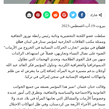
شارك
بيروت-19-آب-اغسطس-2023
سلطت عضو اللجنة التحضيرية ونائبة رئيس رابطة نوروز الثقافية
وممثلة مكتب العلاقات الخارجية لمؤتمر ستار في لبنان
حنان
عثمان
في مؤتمر “تجارب الحركات النسائية في الخروج من الأزمات”
الضوء على نضال النساء وتجاربهن، فضلاً عن استهداف الرائدات
منهن من قبل القوى الظلامية، وتحدي الهجمات التي تطاول
الديموغرافيا والجغرافية الكردية، وتناول المؤتمر فكر القائد عبد الله
أوجلان بدعم مسيرة حرية المرأة، إضافة إلى ما يتعرض له من ظلم
وانتهاكات لحقوقه الإنسانية في سجن إمرالي في تركيا.
وقالت حنان عثمان “تميز هذا المؤتمر بعمقه من جميع الجوانب
القانونية والاجتماعية والسياسية والثقافية، وتطرق إلى أمور عديدة
وخصوصاً الأزمات والمشاكل التي تعانيها المرأة في بلاد عدة، ولا
سيما في الأجزاء الأربعة من كردستان، وفي ظل انتهاكات الاحتلال