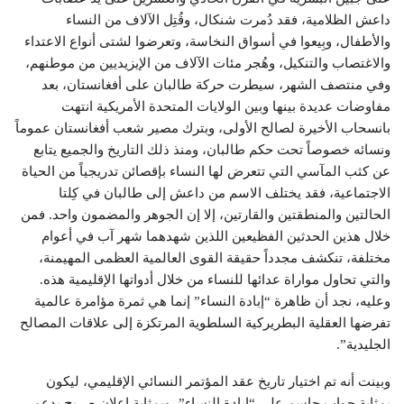
داعش الظلامية، فقد دُمرت شنكال، وقُتِل الآلاف من النساء
والأطفال، وبِيعوا في أسواق النخاسة، وتعرضوا لشتى أنواع الاعتداء
والاغتصاب والتنكيل، وهُجر مئات الآلاف من الإيزيديين من موطنهم،
وفي منتصف الشهر، سيطرت حركة طالبان على أفغانستان، بعد
مفاوضات عديدة بينها وبين الولايات المتحدة الأمريكية انتهت
بانسحاب الأخيرة لصالح الأولى، وبترك مصير شعب أفغانستان عموماً
ونسائه خصوصاً تحت حكم طالبان، ومنذ ذلك التاريخ والجميع يتابع
عن كثب المآسي التي تتعرض لها النساء بإقصائن تدريجياً من الحياة
الاجتماعية، فقد يختلف الاسم من داعش إلى طالبان في كِلتا
الحالتين والمنطقتين والقارتين، إلا إن الجوهر والمضمون واحد. فمن
خلال هذين الحدثين الفظيعين اللذين شهدهما شهر آب في أعوام
مختلفة، تنكشف مجدداً حقيقة القوى العالمية العظمى المهيمنة،
والتي تحاول مواراة عدائها للنساء من خلال أدواتها الإقليمية هذه.
وعليه، نجد أن ظاهرة “إبادة النساء” إنما هي ثمرة مؤامرة عالمية
تفرضها العقلية البطريركية السلطوية المرتكزة إلى علاقات المصالح
الجليدية”.
وبينت أنه تم اختيار تاريخ عقد المؤتمر النسائي الإقليمي، ليكون
بمثابةِ جواب حاسم على “إبادة النساء”، وبمثابةِ إعلان صريح بدعم