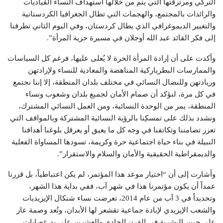
التركي ومرتزقتها التي يتم من خلالها استهداف النساء القياديات
والرائدات بالمجتمع، والهجمات التي تطال الجغرافيا الكردستانية
والتغيير الديموغرافي الذي يطال كردستان، وفي اليوم الثاني تطرقنا
إلى فكر القائد عبد الله أوجلان في مسيرة حرية المرأة”.
وأكدت على أن إرادة المرأة الحرة لا يُعلى عليها، فرغم كل السياسات
والممارسات البطرياركية المناهضة والمعادية للنساء ولإرادتهن
وريادتهن وللنضال النسائي في مختلف بلدان المنطقة، إلا إننا نجتمع
في كل مرة، لنؤكد أن صمام الأمان لجميع بلدان وشعوب ونساء
المنطقة، يمر من الوحدة النسائية، ومن العمل النسائي المشترك،
ونشدد بذلك على تمسكِنا بالرؤية النسائية المشتركة وبالمواقف التي
تعزز تضامننا وتكاتفنا في وجه كل ما يعيق أو يعرقل بلوغنا أهدافنا
النبيلة في بناء حياة اجتماعية حرة وكريمة، تسودها المساواة الفعلية
والديمقراطية الحقيقية والأمان والسلام والاستقرار”.
وأشارت إلى أن “اختيار موعد هذا المؤتمر، لم يكن اعتباطياً، بل قررنا
عمداً أن يكون مؤتمرنا هذا في شهر آب، ففي بداية هذا الشهر،
وتحديداً في 3 آب من عام 2014، تعرضت نساء شنكال الإيزيديات
والشعب الإيزيدي لإبادة جماعية تقشعر لها الأبدان، وتُعد وصمة عار
على جبين البشرية في القرن الحادي والعشرين على يد عصابات