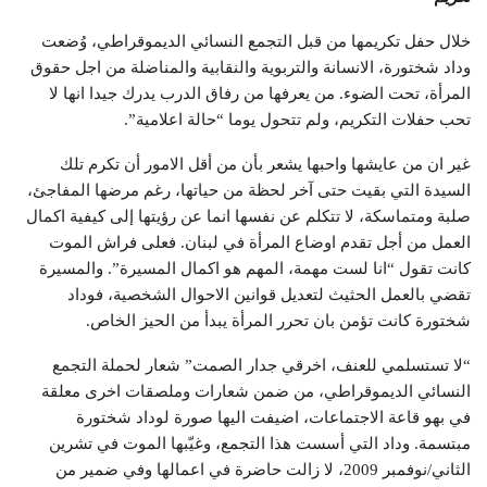
خلال حفل تكريمها من قبل التجمع النسائي الديموقراطي، وُضعت
وداد شختورة، الانسانة والتربوية والنقابية والمناضلة من اجل حقوق
المرأة، تحت الضوء. من يعرفها من رفاق الدرب يدرك جيدا انها لا
تحب حفلات التكريم، ولم تتحول يوما “حالة اعلامية”.
غير ان من عايشها واحبها يشعر بأن من أقل الامور أن تكرم تلك
السيدة التي بقيت حتى آخر لحظة من حياتها، رغم مرضها المفاجئ،
صلبة ومتماسكة، لا تتكلم عن نفسها انما عن رؤيتها إلى كيفية اكمال
العمل من أجل تقدم اوضاع المرأة في لبنان. فعلى فراش الموت
كانت تقول “انا لست مهمة، المهم هو اكمال المسيرة”. والمسيرة
تقضي بالعمل الحثيث لتعديل قوانين الاحوال الشخصية، فوداد
شختورة كانت تؤمن بان تحرر المرأة يبدأ من الحيز الخاص.
“لا تستسلمي للعنف، اخرقي جدار الصمت” شعار لحملة التجمع
النسائي الديموقراطي، من ضمن شعارات وملصقات اخرى معلقة
في بهو قاعة الاجتماعات، اضيفت اليها صورة لوداد شختورة
مبتسمة. وداد التي أسست هذا التجمع، وغيّبها الموت في تشرين
الثاني/نوفمبر 2009، لا زالت حاضرة في اعمالها وفي ضمير من