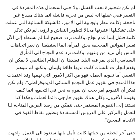
لم تكن شختورة تحب الفشل، ولا حتى استعمال هذه المفردة في
التعبير ففي عقلها انه ليس من تجربة فاشلة انما هناك مساع غير
ناجحة. وكانت تنظر بايجابية إلى الامور، فالشبكة النسائية التي عملت
على تشكيلها اعتبرتها مجالا لتطوير النقاش والرؤية. لم تكن تذكر
كلمة فشل إنما عدم نجاح. وكانت تردد صحيح اننا لم نستطع إلى الآن
تغيير القوانين المجحفة بحق المرأة، انما استطعنا ان نغير اتجاهات
الناس وأن نزيد من وعيهم. وكانت ترد عدم النجاح الى المأزق
السياسي الذي يمر فيه البلد. فعندها ان النظام الطائفي لا يمكن ان
يقدم انجازات للنساء. كانت لديها طاقة وايمان، ولكنها لم تتوهم
التغيير. أما تقويم العمل، فهو من اكثر الامور التي تهمها وقد اعتمدت
هذا المنهج في تقويم عمل التجمع النسائي الديموقراطي”. ولم تكن
تفكر أن التقويم امر يجب ان نقوم به نحن في التجمع، انما كيف
يقومنا الآخرون. وكان هناك تقويم خارجي دائما لعملنا. وهكذا كنا
نستند إلى التقويم المستمر حتى نتمكن من رصد الفرص المتاحة لنا
للعمل والتركيز على الدروس المستفادة وتطوير نقاط القوة في
الاتجاه الصحيح”.
حتى آخر لحظة من حياتها كانت تأمل بانها ستعود الى العمل. واجهت