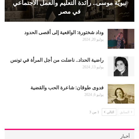
نبويّة موسى.. رائدة التعليم والعمل الاجتماعي
في مصر
وداد شختورة: الواقعية إلى أقصى الحدود
يوليو 20, 2024
راضية الحداد.. ناضلت من أجل المرأة في تونس
يوليو 13, 2024
فدوى طوقان: شاعرة الحب والقضية
يوليو 6, 2024
السابق
التالي
1 من 3
أخبار