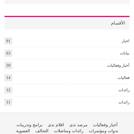
الأقسام
اخبار
91
بيانات
63
أخبار وفعاليات
59
فعاليات
14
رائدات
12
رائدات
11
أخبار وفعاليات
مرصد ندى
اقلام ندى
برامج وتدريبات
ندوات ومؤتمرات
رائدات ومناضلات
التحالف
العضوية