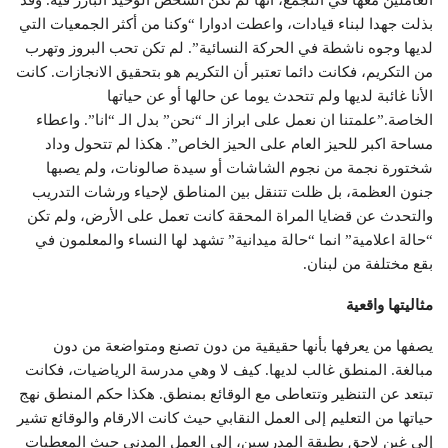
بذلت جهدا لبناء قيادات، واعطت ادوارا “وكنا من أكثر الجمعيات التي
لديها وجوه ناشطة في الحركة النسائية”. لم تكن تحب البروز وتهرب
من التكريم، فكانت دائما تعتبر أن التكريم هو بتحقيق الانجازات. كانت
الأنا غائبة لديها ولم تتحدث يوما عن حالها أو عن حياتها
الخاصة.”علمتنا ان نعمل على ابراز الـ “نحن” بدل الـ “انا”. واعطاء
مساحة اكبر للحيز العام على الحيز الخاص”. هكذا لم تتحول وداد
شختورة نجمة من نجوم الشاشات أو سيدة صالونات، ولم يصبها
جنون العظمة، بل ظلت تتنقل بين المناطق لإحياء ورشات التدريب
والتحدث عن قضايا المراة المحقة كانت تعمل على الأرض، ولم تكن
“حالة اعلامية” انما “حالة ميدانية” تشهد لها النساء والمعلمون في
بقع مختلفة من لبنان.
مثاليتها واقعية
يصفها من يعرفها بأنها حقيقية من دون تصنع ومتواضعة من دون
مبالغة. المنطق غالب لديها. كيف لا وهي مدرسة الرياضيات، فكانت
تبتعد عن التنظير وتتعاطى مع الوقائع بمنطق. هكذا حكم المنطق نهج
حياتها من التعليم إلى العمل النقابي حيث كانت الارقام والوقائع تشير
إلى غبن لاحق بطبقة المدرسين، إلى العمل المدني حيث المعطيات