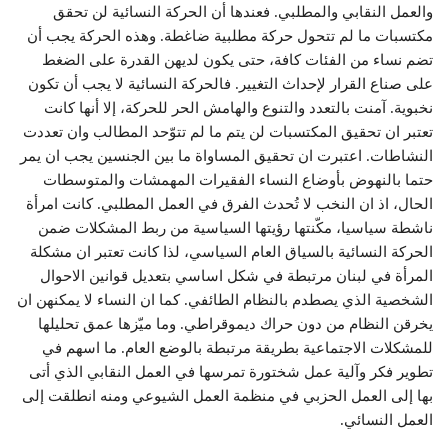
والعمل النقابي والمطلبي. فعندها أن الحركة النسائية لن تحقق
مكتسبات ما لم تتحول حركة مطلبية ضاغطة. وهذه الحركة يجب أن
تضم نساء من الفئات كافة، حتى يكون لديهن القدرة على الضغط
على صناع القرار لإحداث التغيير. فالحركة النسائية لا يجب أن تكون
نخبوية. آمنت بالتعدد والتنوع والهامش الحر للحركة، إلا أنها كانت
تعتبر ان تحقيق المكتسبات لن يتم ما لم تتوّحد المطالب وان تعددت
النشاطات. اعتبرت ان تحقيق المساواة ما بين الجنسين يجب ان يمر
حتما بالنهوض بأوضاع النساء الفقيرات المهمشات والمتوسطات
الحال، اذ ان النخب لا تُحدث الفرق في العمل المطلبي. كانت امرأة
ناشطة سياسيا، مكّنتها رؤيتها السياسية من ربط المشكلات ضمن
الحركة النسائية بالسياق العام السياسي، لذا كانت تعتبر ان مشكلة
المرأة في لبنان مرتبطة في شكل اساسي بتعديل قوانين الاحوال
الشخصية الذي يصطدم بالنظام الطائفي. كما ان النساء لا يمكنهن ان
يخرقن النظام من دون حراك ديموقراطي. وما ميّزها عمق تحليلها
للمشكلات الاجتماعية بطريقة مرتبطة بالوضع العام. ما اسهم في
تطوير فكر وآلية عمل شختورة تمرسها في العمل النقابي الذي أتى
بها إلى العمل الحزبي في منظمة العمل الشيوعي ومنه انطلقت إلى
العمل النسائي.