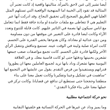
أيضا تشير إلى غبن لاحق بالمرأة. مثاليتها واقعية إذ كانت تعتبر أن
المثالية قد تقود إلى الخيبة اما المنهجية الواقعية التي تستلهم المثل
العليا فهي الطريق الصحيح إلى تحقيق النجاح. وقد ادركت أنها عبر
التعليم هي لا تتعاطى مع ملفات جامدة او مادة جافة فقط انما تتعامل
مع اناس سيكون لها بصمة في التاثير عليهم. كانت قابلة للتنوع وتعدد
الآراء وكانت ايضا قادرة على التعبير عن موقفها من دون مساومة
ومن دون عدائية او معاداة. وكان هدوءها يخفي القدرة على الحسم.
كانت امراة صلبة ولينة في الوقت عينه. تستمع وتناقش وتتقبل الرأي
الآخر ولكنها قادرة على الحسم. كانت تجمع مواصفات صعب جمعها
تشعرين بحنيتها ودفئها حتى لو كانت قاسية معك. و في العلاقة
اليومية معها تشعرك وداد بانها تريد لجميع العاملين معها ان يطوروا
قدراتهم ويستفيدوا من فرص التقدم. يقول من عايشها في التجمع انها
“ساهمت في تشكيل وعينا وتفكيرنا وكانت تعمل معنا على بناء
منطقنا وحججنا حتى نستطيع ان ندافع عن قضايانا. وكانت تركز في
عملها معنا على بناء فكرنا النقدي.”
نحو حركة اجتماعية مطلبية
وما يميز وداد عن غيرها في الحركة النسائية هو خلفيتها النقابية