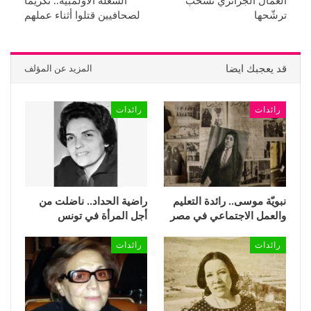
العمال الجزائري تسحب
الشعلة الأولمبية.. تكريماً
ترشّحها
لصحافيين قتلوا أثناء عملهم
قد يعجبك ايضا
المزيد عن المؤلف
رائدات
رائدات
نبويّة موسى.. رائدة التعليم
راضية الحداد.. ناضلت من
والعمل الاجتماعي في مصر
أجل المرأة في تونس
رائدات
رائدات