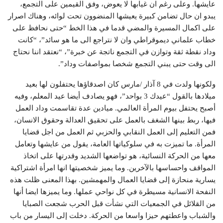
عايشها. وعلى رغم ان غيابها لا يعوض، وفق القيمين على التجمع،
يبدو ان حال تضامن كبيرة يعيشها المنضوون تحت لوائه، وهناك اصرار
على اكمال المسيرة والمضي قدما في هذا الخط “حتى نحافظ على
خطاب علماني ديموقراطي وان لا نتراجع الى ما هو سائد”، “كانت
وداد نقطة ثقة وتوازن في التجمع ناتجة عن خبرة”، “نعتقد اننا نحتاج
الى وقت حتى يبني التجمع شخصا بمواصفات وداد”.
ولكونها ولدت في 8 آذار /مارس كان اصدقاؤها يحتفلون لها بعيد
ميلادها بالقول “عيدك 3 بواحد”، فهو يصادف أيضا عيد المعلم، وفيه
أصبح يحتفل بيوم المرأة العالمي. ميادين عدة تقاسمت وداد العمل
فيها، ربط بينها الشغف بالعمل على تحقيق العدالة وحقوق الانسان،
فمن التعليم إلى العمل النقابي والحزبي ثم العمل من اجل قضايا
المرأة. ما تميزت به في سلوكياتها العامة، يقول من عايشها وتعامل
معها من الحركة النسائية، هو تواضعها الشديد وقدرتها على اتخاذ
المواقف واحساسها بالآخرين. وما يميز شخصيتها انها امرأة اشتراكية
يسارية منحازة إلى قضايا العمال والمهمشين. بهذا المعنى ظلت هذه
النفحة الانسانية مسيطرة في كل نواحي عملها. وما يميزها ايضا أنها
من القلائل في الجمعيات التي نشأت قبل الحرب شجعت الصبايا
والشباب واعطتهم حيزا واسعا من الحركة. دخلت إلى اليسار من باب