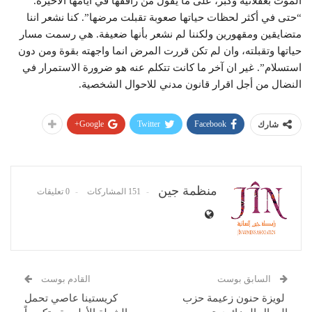
الموت بعقلانية وكبر، على ما يقول من رافقها في ايامها الأخيرة.
“حتى في أكثر لحظات حياتها صعوبة تقبلت مرضها”. كنا نشعر اننا
متضايقين ومقهورين ولكننا لم نشعر بأنها ضعيفة. هي رسمت مسار
حياتها وتقبلته، وان لم تكن قررت المرض انما واجهته بقوة ومن دون
استسلام”. غير ان آخر ما كانت تتكلم عنه هو ضرورة الاستمرار في
النضال من أجل اقرار قانون مدني للاحوال الشخصية.
Google+
Twitter
Facebook
شارك
منظمة جين
151 المشاركات
0 تعليقات
السابق بوست
القادم بوست
لويزة حنون زعيمة حزب
كريستينا عاصي تحمل