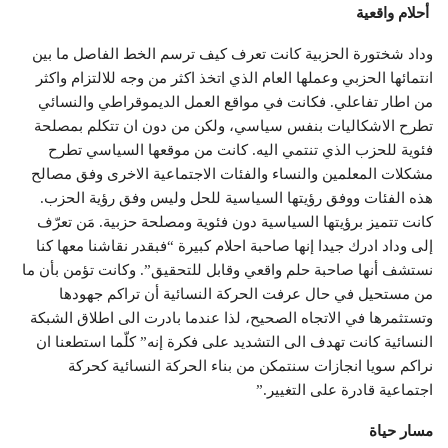
أحلام واقعية
وداد شختورة الحزبية كانت تعرف كيف ترسم الخط الفاصل ما بين
انتمائها الحزبي وعملها العام الذي اتخذ اكثر من وجه للالتزام واكثر
من اطار تفاعلي. فكانت في مواقع العمل الديموقراطي والنسائي
تطرح الاشكاليات بنفس سياسي، ولكن من دون ان تتكلم بمصلحة
فئوية للحزب الذي تنتمي اليه. كانت من موقعها السياسي تطرح
مشكلات المعلمين والنساء والفئات الاجتماعية الاخرى وفق مصالح
هذه الفئات ووفق رؤيتها السياسية للحل وليس وفق رؤية الحزب.
كانت تتميز برؤيتها السياسية دون فئوية ومصلحة حزبية. مَن تعرّف
إلى وداد ادرك جيدا إنها صاحبة احلام كبيرة “فبقدر نقاشنا معها كنا
نستشف أنها صاحبة حلم واقعي وقابل للتحقيق”. وكانت تؤمن بأن ما
من مستحيل في حال عرفت الحركة النسائية أن تراكم جهودها
وتستثمرها في الاتجاه الصحيح، لذا عندما بادرت الى اطلاق الشبكة
النسائية كانت تهدف الى التشديد على فكرة إنه” كلّما استطعنا ان
نراكم سويا انجازات سنتمكن من بناء الحركة النسائية كحركة
اجتماعية قادرة على التغيير.”
مسار حياة