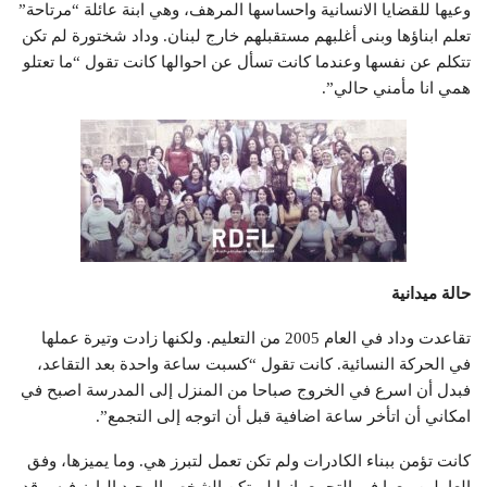
وعيها للقضايا الانسانية واحساسها المرهف، وهي ابنة عائلة “مرتاحة”
تعلم ابناؤها وبنى أغلبهم مستقبلهم خارج لبنان. وداد شختورة لم تكن
تتكلم عن نفسها وعندما كانت تسأل عن احوالها كانت تقول “ما تعتلو
همي انا مأمني حالي”.
حالة ميدانية
تقاعدت وداد في العام 2005 من التعليم. ولكنها زادت وتيرة عملها
في الحركة النسائية. كانت تقول “كسبت ساعة واحدة بعد التقاعد،
فبدل أن اسرع في الخروج صباحا من المنزل إلى المدرسة اصبح في
امكاني أن اتأخر ساعة اضافية قبل أن اتوجه إلى التجمع”.
كانت تؤمن ببناء الكادرات ولم تكن تعمل لتبرز هي. وما يميزها، وفق
العاملين معها في التجمع، انها لم تكن الشخص الوحيد البارز فيه. وقد