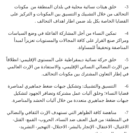
3- خلق هيئات نسائية محلية في بلدان المنطقة من مكونات
التحالف من خلال التشبيك و التنسيق بين المكونات و التركيز على
القضايا الخاصة بكل بلد ضمن اطار اهداف التحالف .
4- تمكين النساء من أجل المشاركة الفاعلة في وضع السياسات
ومراكز صنع القرار على كافة المجالات والمستويات تعزيزاً لمبدأ
المناصفة وتحقيقاً للمساواة.
5- خلق حركة نسائية ديمقراطية على المستوى الإقليمي: انطلاقاً
من الإرث النضالي النسائي الإقليمي، والاستفادة من الإرث العالمي
في إطار التعاون المشترك بين مكونات التحالف.
6- التنسيق والتشبيك: وتشكيل جبهات ضغط جماهيري لمناصرة
قضايا النساء؛ وخلق آليات عمل مشتركة وتضافر الجهود لتشكيل
جبهات ضغط جماهيري متعددة من خلال آليات الحشد والمناصرة.
7- مناهضة كافة الظواهر التي تستهدف الإرث الثقافي والنضالي
في المنطقة: من قبيل العنف ضد النساء، الحروب- القمع- القتل-
الاغتيال- الاعتقال- الإتجار بالبشر- الاحتلال- التهجير- التشريد-