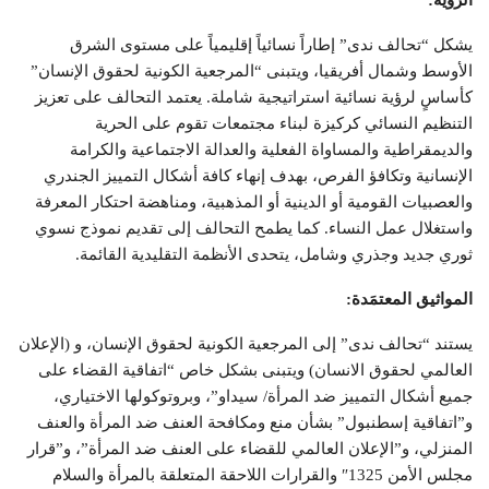
الرؤية:
يشكل “تحالف ندى” إطاراً نسائياً إقليمياً على مستوى الشرق
الأوسط وشمال أفريقيا، ويتبنى “المرجعية الكونية لحقوق الإنسان”
كأساسٍ لرؤية نسائية استراتيجية شاملة. يعتمد التحالف على تعزيز
التنظيم النسائي كركيزة لبناء مجتمعات تقوم على الحرية
والديمقراطية والمساواة الفعلية والعدالة الاجتماعية والكرامة
الإنسانية وتكافؤ الفرص، بهدف إنهاء كافة أشكال التمييز الجندري
والعصبيات القومية أو الدينية أو المذهبية، ومناهضة احتكار المعرفة
واستغلال عمل النساء. كما يطمح التحالف إلى تقديم نموذج نسوي
ثوري جديد وجذري وشامل، يتحدى الأنظمة التقليدية القائمة.
المواثيق المعتمَدة:
يستند “تحالف ندى” إلى المرجعية الكونية لحقوق الإنسان، و (الإعلان
العالمي لحقوق الانسان) ويتبنى بشكل خاص “اتفاقية القضاء على
جميع أشكال التمييز ضد المرأة/ سيداو”، وبروتوكولها الاختياري،
و”اتفاقية إسطنبول” بشأن منع ومكافحة العنف ضد المرأة والعنف
المنزلي، و”الإعلان العالمي للقضاء على العنف ضد المرأة”، و”قرار
مجلس الأمن 1325″ والقرارات اللاحقة المتعلقة بالمرأة والسلام