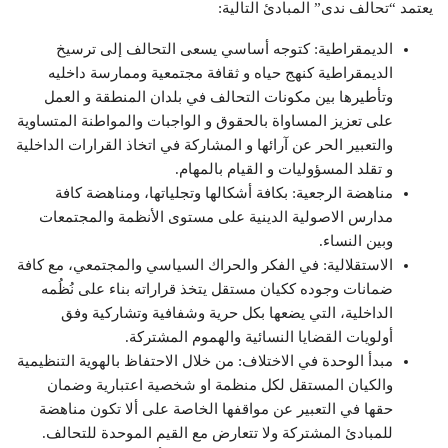
يعتمد “تحالف ندى” المبادئ التالية:
الديمقراطية: كتوجه أساسي يسعى التحالف إلى ترسيخ
الديمقراطية كنهج حياه و ثقافة مجتمعية وممارسة داخليه
وتأطيرها بين مكونات التحالف في بلدان المنطقة و العمل
على تعزيز المساواة بالحقوق و الواجبات والمواطنة المتساوية
والتعبير الحر عن آرائها و المشاركة في اتخاذ القرارات الداخلية
و تقلد المسؤوليات و القيام بالمهام.
مناهضة الرجعية: بكافة أشكالها وتجلياتها، ومناهضة كافة
مدارس الاصولية الدينية على مستوى الأنظمة والمجتمعات
وبين النساء.
الاستقلالية: في الفكر والحراك السياسي والمجتمعي، مع كافة
ضمانات وجوده ككيان مستقل يتخذ قراراته بناء على نُظُمه
الداخلية، التي يضعها بكل حرية وشفافية وتشاركية وفق
أولويات القضايا النسائية والهموم المشتركة.
مبدأ الوحدة في الاختلاف: من خلال الاحتفاظ بالهوية التنظيمية
والكيان المستقل لكل منظمة او شخصية اعتبارية وضمان
حقها في التعبير عن مواقفها الخاصة على ألا تكون مناهضة
للمبادئ المشتركة ولا تتعارض مع القيم الموحدة للتحالف.