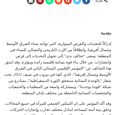
شارك
مقدمة
إدراكاً للتحديات والفرص المتوازية، التي تواجه نساء الشرق الأوسط
وشمال أفريقيا، وانطلاقاً من الإرث التاريخي والنضالي للنساء في
المنطقة؛ يسعى “تحالف ندى” إلى تحويل التحديات إلى فرص
وانتصارات، من خلال بناء قوة نسائية إقليمية رائدة ومؤثرة. وقد انبثق
هذا التحالف عن “المؤتمر الإقليمي النسائي الثاني في الشرق
الأوسط وشمال إفريقيا”، الذي عُقِدَ في بيروت في صيف 2021، تحت
شعار “بالوحدة النسائية سنحقق الثورة الديمقراطية”، بمبادرةٍ من
شبكة “قوتنا بوحدتنا”، وبمشاركة واسعة من المنظمات والجمعيات
والشخصيات النسائية الناشطة من مختلف بلدان المنطقة.
وقد أكد المؤتمر على ان التمكين الجمعي للمرأة في جميع المجالات،
وخلق بيئة آمنة كمساحة لتبادل مختلف تجارب وإنجازات الحركات