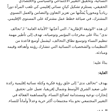
النسائية، وتحقيق التغيير الاجتماعي والسياسي والاقتصادي
الحقيقي، يستلزم تشكيل كيانٍ نسائي إقليمي كي تلعب المرأة دوراً
ريادياً ومحورياً يُمَكّنها من تعزيز التعاون والتضامن والعمل النسوي
المشترك، في صياغة خطط عمل مشتركة على المستوى الإقليمي.
ان هذه “الوثيقة الإطارية”، التي أعدّتها “الأمانة العامة” لـ”تحالف
ندى” بناءً على مخرجات المؤتمر وتوصياته، تهدف إلى تأطير مهمة
تنظيم النساء وتوسيع نطاق التحالف، ليشمل أوسع قاعدة من
التنظيمات والشخصيات النسائية التي تتشارك رؤيته وأهدافه وقيمه
ومبادئه.
بناءً عليه؛
الغاية:
يهدف “تحالف ندى” إلى خلق رؤية فكرية وكتلة نسائية إقليمية رائدة
على صعيد الشرق الأوسط وشمال إفريقيا، تعمل على تحقيق
إنجازات نوعية ومستدامة لصالح النساء، والمساهمة الفعالة في
التغيير المجتمعي نحو بناء مجتمعات أكثر حرية وعدلاً وأماناً للنساء.