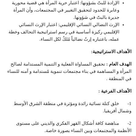
الإرادة للبتّ بشؤونها: اعتبار حرية المرأة هي قضية محورية
وعابرة للحدود لتحقيق التغيير في المجتمعات، وأن المرأة
جديرة بالبتّ في شؤونها.
الإرث النضالي النسائي الإقليمي: اعتبار الإرث النسائي
الإقليمي ركيزة أساسية في رسم استراتيجية التحالف وخطة
عمله، باعتباره إرثً نضالياً مُلكٌ لكل النساء.
الأهداف الاستراتيجية:
الهدف العام :
تحقيق المساواة الفعلية و التنمية المستدامة لصالح
المرأة و المساهمة في بناء مجتمعات تنموية مٌستدامة و آمنه للنساء
في المنطقة .
الأهداف الفرعية :
1- خلق كتلة نسائية رائدة ومؤثرة في منطقة الشرق الأوسط
وشمال أفريقيا.
2- مناهضة كافة أشكال القهر الفكري والديني على مستوى
الأنظمة والمجتمعات وبين النساء بصورة خاصة.