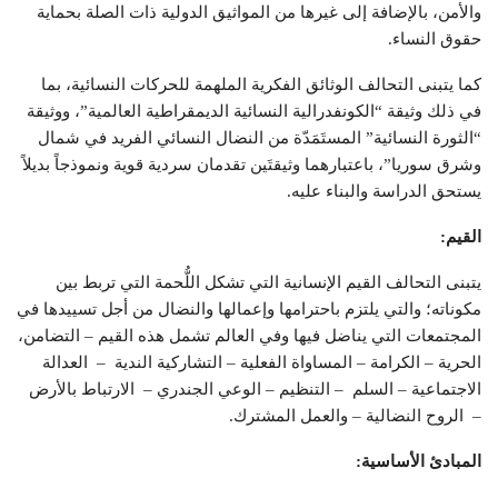
والأمن، بالإضافة إلى غيرها من المواثيق الدولية ذات الصلة بحماية
حقوق النساء.
كما يتبنى التحالف الوثائق الفكرية الملهمة للحركات النسائية، بما
في ذلك وثيقة “الكونفدرالية النسائية الديمقراطية العالمية”، ووثيقة
“الثورة النسائية” المستَمَدّة من النضال النسائي الفريد في شمال
وشرق سوريا”، باعتبارهما وثيقتَين تقدمان سردية قوية ونموذجاً بديلاً
يستحق الدراسة والبناء عليه.
القيم:
يتبنى التحالف القيم الإنسانية التي تشكل اللُّحمة التي تربط بين
مكوناته؛ والتي يلتزم باحترامها وإعمالها والنضال من أجل تسييدها في
المجتمعات التي يناضل فيها وفي العالم تشمل هذه القيم – التضامن،
الحرية – الكرامة – المساواة الفعلية – التشاركية الندية – العدالة
الاجتماعية – السلم – التنظيم – الوعي الجندري – الارتباط بالأرض
– الروح النضالية – والعمل المشترك.
المبادئ الأساسية: