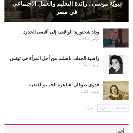
نبويّة موسى.. رائدة التعليم والعمل الاجتماعي
في مصر
وداد شختورة: الواقعية إلى أقصى الحدود
يوليو 20, 2024
راضية الحداد.. ناضلت من أجل المرأة في تونس
يوليو 13, 2024
فدوى طوقان: شاعرة الحب والقضية
يوليو 6, 2024
السابق
التالي
1 من 3
أخبار