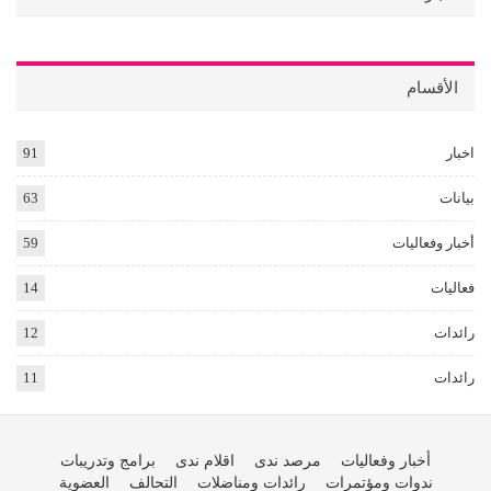
الأقسام
اخبار
91
بيانات
63
أخبار وفعاليات
59
فعاليات
14
رائدات
12
رائدات
11
أخبار وفعاليات
مرصد ندى
اقلام ندى
برامج وتدريبات
ندوات ومؤتمرات
رائدات ومناضلات
التحالف
العضوية