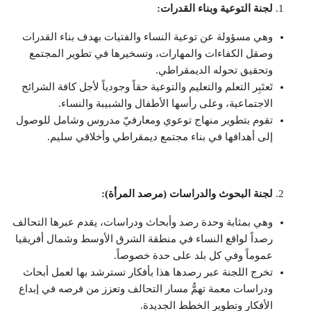
لجنة التوعية وبناء القدرات:
وهي مسؤولة عن توعية النساء والفتيات بهدف بناء القدرات
وصقل الكفاءات والمهارات، وتسخيرها في تطوير المجتمع
وتحقيق تحوله الديمقراطي.
تَعتَبِر التعلم والتعليم والتوعية حقاً وجودياً لأجل كافة الشرائح
الاجتماعية، وعلى رأسها الأطفال والشبيبة والنساء.
تقوم بتطوير منهاج توعوي ومعارفيّ مدروس وشامل للوصول
إلى أهدافها في بناء مجتمع ديمقراطي وأخلاقي سليم.
لجنة البحوث والدراسات (مرصد المرأة):
وهي بمثابة وحدة رصد وأبحاث ودراسات، يقدم عبرها التحالف
رصداً لواقع النساء في منطقة الشرق الأوسط وشمال أفريقيا
عموماً وفي كل بلد على حدة خصوصاً.
تخرج اللجنة عبر رصدها هذا بأفكار تسترشد بها لعمل أبحاث
ودراسات معمة تهمُّ مسار التحالف وتعزز من فرصه في إبداع
الأفكار وتطوير الخطط الجديدة.