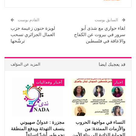
السابق بوست
القادم بوست
لقاء حواري مع شذى أبو
لويزة حنون زعيمة حزب
سرور في بيروت عن الكفاح
العمال الجزائري تسحب
والاعاقة في فلسطين
ترشّحها
قد يعجبك ايضا
المزيد عن المؤلف
اخبار
أخبار وفعاليات
النساء في مواجهة الحروب
مجزرة : عدوانٌ صهيوني
والأزمات الممتدة: من
ينسف التهدئة ويدفع المنطقة
الحماية الذاتية إلى بناء الأمن
نحو طورٍ أشدّ اتساعاً