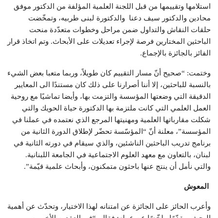
استلامها وتقييمها من قبل اللجنة العلمية المؤلفة من الدكتور موفق
محادين والدكتور سيف دعنا والدكتورة لبنى طربيه، وتمخّضت
حلقات النقاش والتداول ضمن مراحل وخطوات متعدّدة منحت
الباحثين المختارين فرصة لإجراء تعديلات على الأبحاث. وتم اتخاذ قرار
الفائز بالجائزة بالإجماع.
وختمت: “صحيح أنّ مسار التقييم كان طويلاً، وربما متعبا بعض الشيء
بالنسبة للباحثين، إلا أننا أصرارنا على ذلك كان مستندًا الى المعايير
الدقيقة التي وضعتها المؤسسة والتزمت بها، وأيضا تماشيًا مع روحية
العمل العلمي التي كانت ملتزمة بها الدكتورة حياة الحويك والتي
شكلت مقارباتها العلمية ومهنيتها المرجع الذي نعتمده في عملنا في
المؤسسة”، معلنة أنّ “المؤسّسة تحضّر لإطلاق الدورة الثانية من
برنامج تدريب الباحثين الناشئين، والذي سيقام في دورته الثانية في
لبنان، بالتعاون مع معهد العلوم الاجتماعية في الجامعة اللبنانية.
والتي نأمل أن ينتج عنها باحثون متمكنون، وأبحاث علمية قيّمة”.
المعوش
وأعرب الحائز على الجائزة عن امتنانه لهذا الاختيار، وتحدّث عن أهمية
البحث، مقدّمًا ملخّصًا عن عمله: فقال. “في العقدين الأخيرين،