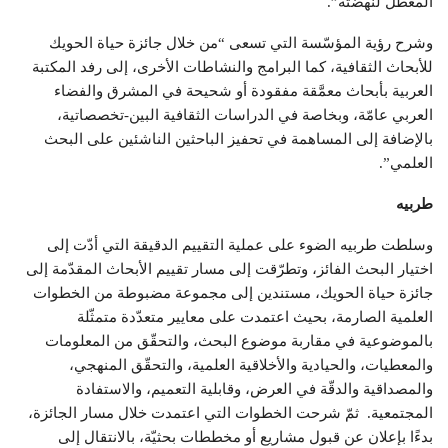
المعطل لنهضته”.
وشرح رؤية المؤسّسة التي تسعى “من خلال جائزة حياة الحويك
للأبحاث الثقافية، كما البرامج والنشاطات الأخرى، إلى رفد المكتبة
العربية بأبحاث معمَّقة مفقودة أو شحيحة في المشرق والفضاء
العربي عامّة، وبخاصة في الدراسات الثقافية البين-تخصصاتية،
بالإضافة إلى المساهمة في تحفيز الباحثين الناشئين على البحث
العلمي”.
طربيه
وسلطت طربيه الضوء على عملية التقييم الدقيقة التي أدّت إلى
اختيار البحث الفائز، وتطرّقت إلى مسار تقييم الأبحاث المقدّمة إلى
جائزة حياة الحويك، مستندين إلى مجموعة مضبوطة من الخطوات
العلمية الصارمة، بحيث اعتمدت على معايير متعدّدة متمثّلة
بالموضوعية في مقاربة موضوع البحث، والتحقّق من المعلومات
والمعطيات، والحيادية والأخلاقية العلمية، والتحقّق المنهجي،
والمصداقية والدقّة في العرض، وقابلية التعميم، والاستفادة
المجتمعية. ثمّ شرحت الخطوات التي اعتمدت خلال مسار الجائزة،
بدءًا بإعلان عن قبول مشاريع أو مخططات بحثيّة، بالانتقال إلى