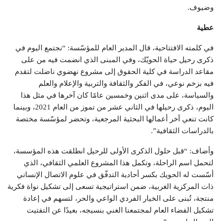
وضيوف.
عطية
في كلمته الافتتاحية، قال المدير العام للمؤسّسة: “نجتمع اليوم في
ذكرى رحيل حياة الحويّك، وفي المبنى الذي انضمت فيه من على
مقاعد الدراسة في كلية الحقوق إلى مشروع نهضوي ناضلت لتقدم
فيه بزخم نوعي، في الفكر والثقافة والتربية والإعلام والعلم
والسياسة، على مدى اثنين وخمسين عامًا كان آخرها في مثل هذا
اليوم، ذكرى رحيلها في الثاني عشر من تموز من العام 2021، وبينما
كانت تنعي آخر أعمالها البحثية المرجعية، وتحضر لمؤسّسة مختصة
بالدراسات الثقافية”.
وأضاف: “قبل حلول الذكرى الأولى للرحيل انطلقت هذه المؤسسة،
لتحمل اسم الراحلة، وتكمل هذا المشروع العلمي الثقافي، الذي
أسّست له الحويك بكسر أحادية التدفّق في علوم الاتصال الإنساني
ذات المركزية الغربية، ضمن استراتيجية تسعى إلى تشكيل نواة فكرية
منتجة، تُبنى على الخيار الفردي الواعي والحر، لتسهم في إعادة
تشكيل الفضاء العام لمجتمعنا الغني بنسيجه، بعيدًا عن التفتيت