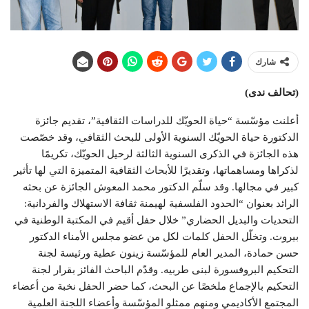
شارك
(تحالف ندى)
أعلنت مؤسّسة “حياة الحويّك للدراسات الثقافية”، تقديم جائزة
الدكتورة حياة الحويّك السنوية الأولى للبحث الثقافي، وقد خصّصت
هذه الجائزة في الذكرى السنوية الثالثة لرحيل الحويّك، تكريمًا
لذكراها ومساهماتها، وتقديرًا للأبحاث الثقافية المتميزة التي لها تأثير
كبير في مجالها. وقد سلّم الدكتور محمد المعوش الجائزة عن بحثه
الرائد بعنوان “الحدود الفلسفية لهيمنة ثقافة الاستهلاك والفردانية:
التحديات والبديل الحضاري” خلال حفل أقيم في المكتبة الوطنية في
بيروت. وتخلّل الحفل كلمات لكل من عضو مجلس الأمناء الدكتور
حسن حمادة، المدير العام للمؤسّسة زينون عطية ورئيسة لجنة
التحكيم البروفسورة لبنى طربيه. وقدّم الباحث الفائز بقرار لجنة
التحكيم بالإجماع ملخصًا عن البحث، كما حضر الحفل نخبة من أعضاء
المجتمع الأكاديمي ومنهم ممثلو المؤسّسة وأعضاء اللجنة العلمية