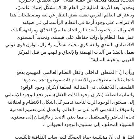
وتحديداً بعد الأزمة المالية في العام 2008، تشكّل إجماع عالميّ،
وباعتراف العالم الغربي نفسه بغض النظر عن لغة ومصطلحات هذا
الاعتراف، على وجود أزمة في النظام الرأسمالي في صيغته
الامبريالية، وخصوصاً بعد تبلور اتجاه عالميّ لتحدّي ومواجهة آليات
عمل هذا النظام وأدوات حفاظه على هيمنته، وتحديداً المستوى
الاقتصادي-النقدي والعسكري، حيث تشكّل، ولا زال، توازن قوى دولي
يعمل بالضدّ من آليات الهيمنة والإلحاق والنهب من قبل المركز
الغربي، ونخبته المالية”.
ورأى انّ “المنطق الداخلي وعقل النظام العالمي المهيمن يدفع
باتجاه ثنائية متطرفة من الانقسام ذات-موضوع تجد مصدرها
الفلسفي اللاعقلاني في المثالية الصلفة (نكران وجود الواقع)
والمادية الصلفة (نكران وجود الذات-العقل)، عبر دفع الوجود الإنساني
إلى مستوى الوجود الرث لناحية تدمير كل أشكال الانتظام والعقلانية
والموقف التقدمي-الابداعي من العالم، والعمل على تعميم العدمية
تجاه الحاضر والمستقبل .. مما يعني الانحدار بالإنسان إلى مستوى
التشيؤء المحقّق، إلى مستوى الوجود الحيواني”.
إشارة إلى أنّ مؤسّسة حياة الحويّك للدراسات الثقافية تأسّست