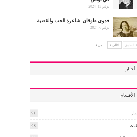
يوليو 13, 2024
فدوى طوقان: شاعرة الحب والقضية
يوليو 6, 2024
السابق
التالي
1 من 3
أخبار
الأقسام
بار
91
انات
63