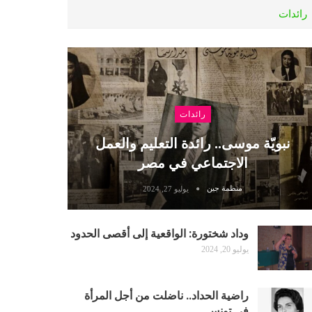
رائدات
رائدات
نبويّة موسى.. رائدة التعليم والعمل
الاجتماعي في مصر
منظمة جين
يوليو 27, 2024
وداد شختورة: الواقعية إلى أقصى الحدود
يوليو 20, 2024
راضية الحداد.. ناضلت من أجل المرأة
في تونس