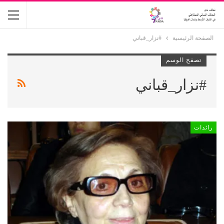
الصفحة الرئيسية
#نزار_قباني
تصفح الوسم
#نزار_قباني
رائدات