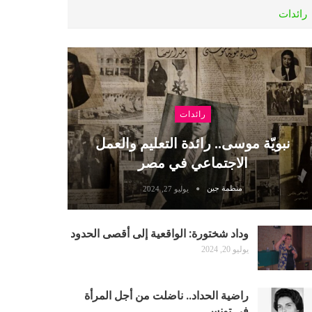
رائدات
رائدات
نبويّة موسى.. رائدة التعليم والعمل
الاجتماعي في مصر
منظمة جين
يوليو 27, 2024
وداد شختورة: الواقعية إلى أقصى الحدود
يوليو 20, 2024
راضية الحداد.. ناضلت من أجل المرأة
في تونس