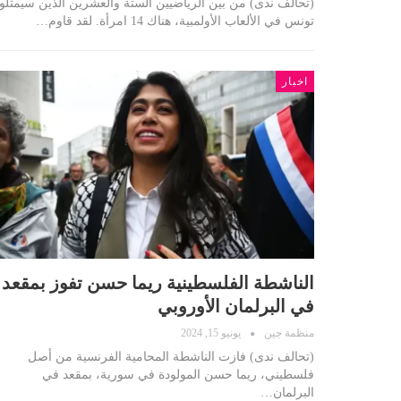
(تحالف ندى) من بين الرياضيين الستة والعشرين الذين سيمثلو
تونس في الألعاب الأولمبية، هناك 14 امرأة. لقد قاوم…
اخبار
الناشطة الفلسطينية ريما حسن تفوز بمقعد
في البرلمان الأوروبي
منظمة جين
يونيو 15, 2024
(تحالف ندى) فازت الناشطة المحامية الفرنسية من أصل
فلسطيني، ريما حسن المولودة في سورية، بمقعد في
البرلمان…