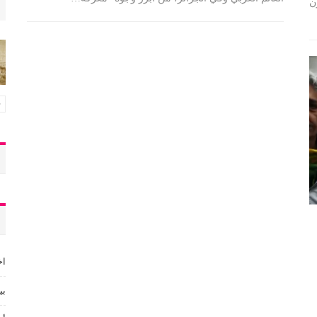
ن
اخ
بي