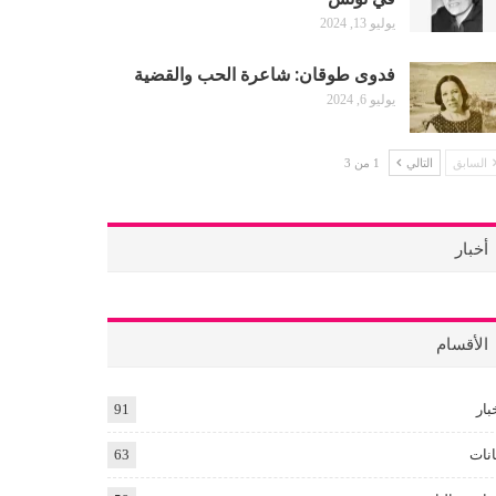
يوليو 13, 2024
فدوى طوقان: شاعرة الحب والقضية
يوليو 6, 2024
السابق
التالي
1 من 3
أخبار
الأقسام
بار
91
انات
63