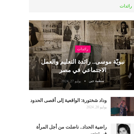
رائدات
رائدات
نبويّة موسى.. رائدة التعليم والعمل
الاجتماعي في مصر
منظمة جين
يوليو 27, 2024
وداد شختورة: الواقعية إلى أقصى الحدود
يوليو 20, 2024
راضية الحداد.. ناضلت من أجل المرأة
في تونس