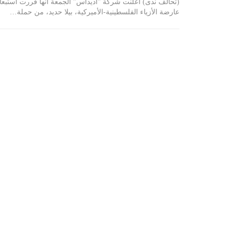
(تحالف ندى) أعلنت شركة "أديداس" الجمعة أنها قررت استبعا
عارضة الأزياء الفلسطينية-الأميركية، بيلا حديد، من حملة…