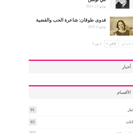
يوليو 13, 2024
فدوى طوقان: شاعرة الحب والقضية
يوليو 6, 2024
السابق
التالي
1 من 3
أخبار
الأقسام
بار
91
انات
63