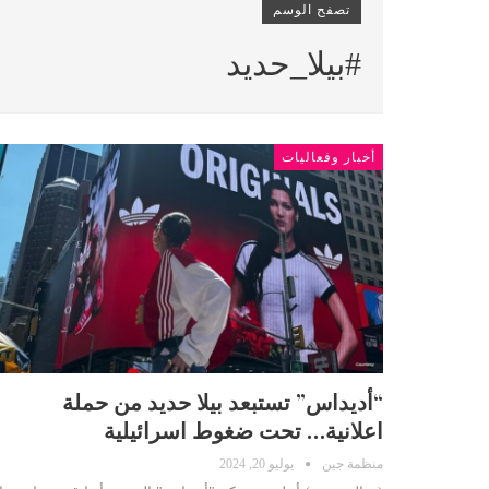
تصفح الوسم
#بيلا_حديد
أخبار وفعاليات
“أديداس” تستبعد بيلا حديد من حملة
اعلانية… تحت ضغوط اسرائيلية
منظمة جين
يوليو 20, 2024