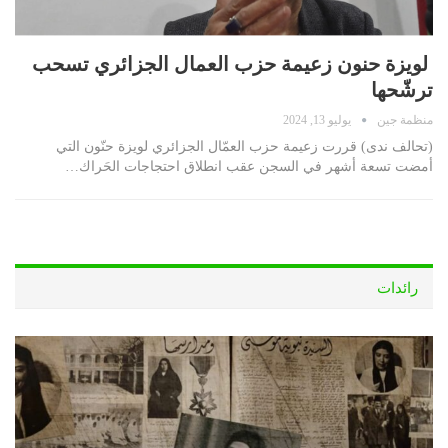
لويزة حنون زعيمة حزب العمال الجزائري تسحب
ترشّحها
منظمة جين
يوليو 13, 2024
(تحالف ندى) قررت زعيمة حزب العمّال الجزائري لويزة حنّون التي
أمضت تسعة أشهر في السجن عقب انطلاق احتجاجات الحَراك…
رائدات