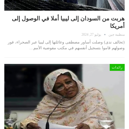
هربت من السودان إلى ليبيا أملا في الوصول إلى
أمريكا
منظمة جين
يوليو 27, 2024
(تحالف ندى) وصلت أساور مصطفى وعائلتها إلى ليبيا عبر الصحراء، فور
وصولهم قاموا بتسجيل أنفسهم في مكتب مفوضية الأمم…
رائدات