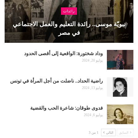
رائدات
نبويّة موسى.. رائدة التعليم والعمل الاجتماعي
في مصر
وداد شختورة: الواقعية إلى أقصى الحدود
يوليو 20, 2024
راضية الحداد.. ناضلت من أجل المرأة في تونس
يوليو 13, 2024
فدوى طوقان: شاعرة الحب والقضية
يوليو 6, 2024
السابق
التالي
1 من 3