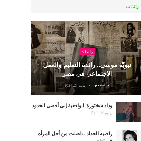
رائدات
رائدات
نبويّة موسى.. رائدة التعليم والعمل
الاجتماعي في مصر
منظمة جين
يوليو 27, 2024
وداد شختورة: الواقعية إلى أقصى الحدود
يوليو 20, 2024
راضية الحداد.. ناضلت من أجل المرأة
في تونس