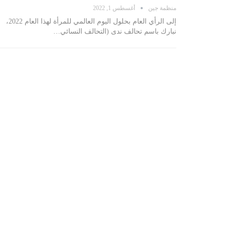
منظمة جين
أغسطس 1, 2022
إلى الرأي العام بحلول اليوم العالمي للمرأة لهذا العام 2022،
نبارك باسم تحالف ندى (التحالف النسائي…