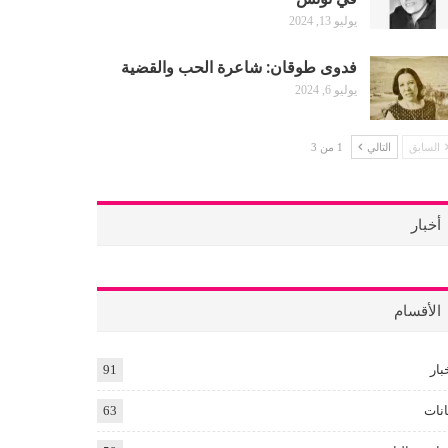
يوليو 13, 2024
فدوى طوقان: شاعرة الحب والقضية
يوليو 6, 2024
السابق
التالي
1 من 3
أخبار
الأقسام
بار
91
انات
63